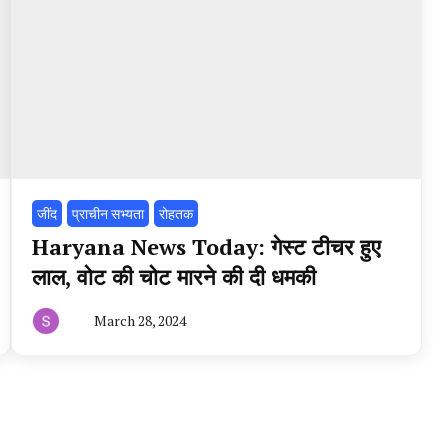
‌जींद
प्राचीन सभ्यता
रोहतक
Haryana News Today: गेस्ट टीचर हुए
लाल, वोट की चोट मारने की दी धमकी
March 28, 2024
By
हरियाणा
न्यूज
टूडे