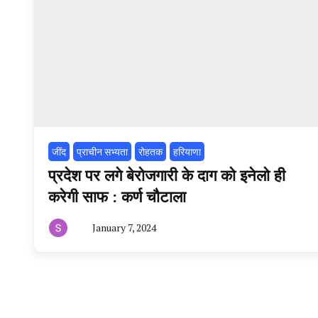
‌जींद
प्राचीन सभ्यता
रोहतक
हरियाणा
प्रदेश पर लगे बेरोजगारी के दाग को इनेलो ही
करेगी साफ : कर्ण चौटाला
January 7, 2024
By
हरियाणा
न्यूज
टूडे