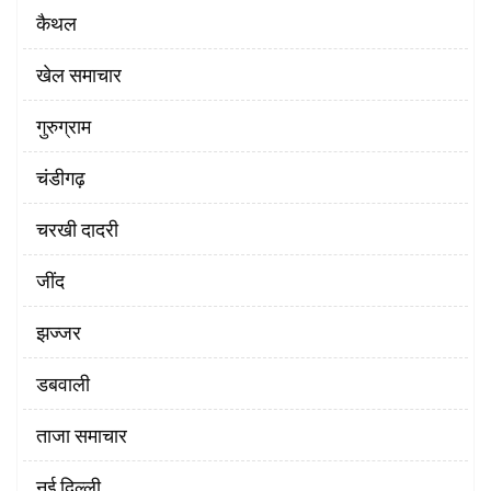
कैथल
खेल समाचार
गुरुग्राम
चंडीगढ़
चरखी दादरी
‌जींद
झज्जर
डबवाली
ताजा समाचार
नई दिल्ली