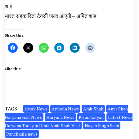
शाह
भारत सहकारिता टैक्सी जल्द आएगी – अमित शाह
Share this:
Like this:
TAGS:
abtak News
Ambala News
Amit Shah
Amit Shah
Haryana visit News
Haryana News
Kisan Kalyan
Latest News
Haryana Today in Hindi Amit Shah Visit
Nayab Singh Saini
Panchkula news