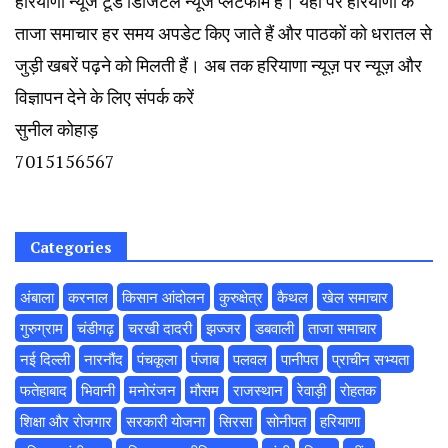
हरियाणा न्यूज टूडे डिजिटल न्यूज प्लेटफॉर्म है। यहां पर हरियाणा के
ताजा समाचार हर समय अपडेट किए जाते हैं और पाठकों को धरातल से
जुड़ी खबरें पढ़ने को मिलती हैं। अब तक हरियाणा न्यूज़ पर न्यूज़ और
विज्ञापन देने के लिए संपर्क करें
सुनील कोहाड़
7015156567
Categories
अंबाला
करनाल
किसान आंदोलन
कुरुक्षेत्र
कैथल
खेल समाचार
गुरुग्राम
चंडीगढ़
चरखी दादरी
झज्जर
डबवाली
ताजा समाचार
नई दिल्ली
नारनौंद
पंचकूला
पंजाब
पलवल
पानीपत
प्राचीन सभ्यता
फतेहाबाद
भिवानी
मनोरंजन
मौसम
राजस्थान
रेवाड़ी
रोहतक
शिक्षा और रोजगार
सरकारी योजना
सिरसा
सोनीपत
हरियाणा