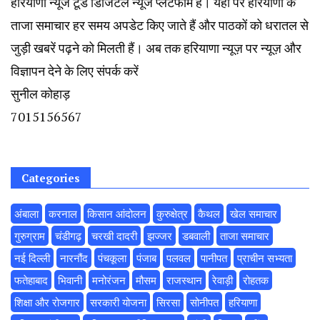
हरियाणा न्यूज टूडे डिजिटल न्यूज प्लेटफॉर्म है। यहां पर हरियाणा के
ताजा समाचार हर समय अपडेट किए जाते हैं और पाठकों को धरातल से
जुड़ी खबरें पढ़ने को मिलती हैं। अब तक हरियाणा न्यूज़ पर न्यूज़ और
विज्ञापन देने के लिए संपर्क करें
सुनील कोहाड़
7015156567
Categories
अंबाला
करनाल
किसान आंदोलन
कुरुक्षेत्र
कैथल
खेल समाचार
गुरुग्राम
चंडीगढ़
चरखी दादरी
झज्जर
डबवाली
ताजा समाचार
नई दिल्ली
नारनौंद
पंचकूला
पंजाब
पलवल
पानीपत
प्राचीन सभ्यता
फतेहाबाद
भिवानी
मनोरंजन
मौसम
राजस्थान
रेवाड़ी
रोहतक
शिक्षा और रोजगार
सरकारी योजना
सिरसा
सोनीपत
हरियाणा