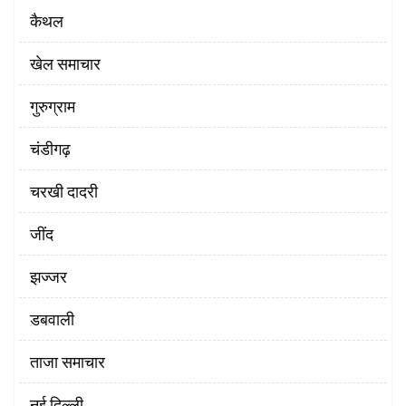
कैथल
खेल समाचार
गुरुग्राम
चंडीगढ़
चरखी दादरी
‌जींद
झज्जर
डबवाली
ताजा समाचार
नई दिल्ली