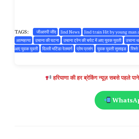
TAGS:
जीआरपी जींद
Jind News
Jind train Hit by young ma
आत्महत्या
उचाना की घटना
उचाना ट्रेन की चपेट में आए युवक युवती
उचाना थ
आए युवक युवती
दिल्ली भटिंडा रेलमार्ग
प्रेम प्रसंग
युवक युवती सुसाइड
रिश्त
हरियाणा की हर ब्रेकिंग न्यूज़ सबसे पहल
WhatsApp