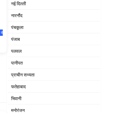
नई दिल्ली
नारनौंद
पंचकूला
में
पंजाब
पलवल
पानीपत
प्राचीन सभ्यता
फतेहाबाद
भिवानी
मनोरंजन