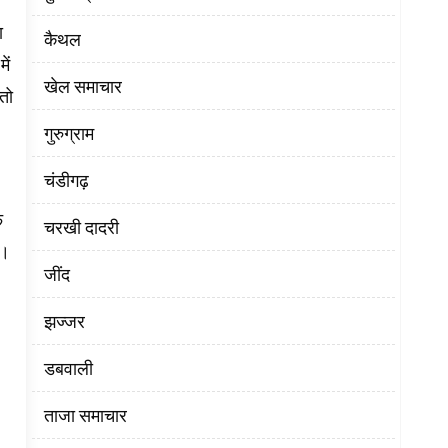
ा
कैथल
ें
खेल समाचार
तो
गुरुग्राम
चंडीगढ़
फ
चरखी दादरी
ै।
‌जींद
झज्जर
डबवाली
ताजा समाचार