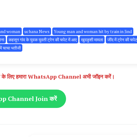
n and woman
uchana News
Young man and woman hit by train in Jind
ाना
कहसून गांव के युवक युवती ट्रेन की चपेट में आए
खुदकुशी मामला
जींद में ट्रेन की चपेट 
े में चाचा भतीजी
े पाने के लिए हमारा WhatsApp Channel अभी जॉइन करें।
 Channel Join करें