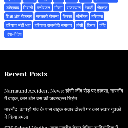
फतेहाबाद
भिवानी
मनोरंजन
मौसम
राजस्थान
रेवाड़ी
रोहतक
शिक्षा और रोजगार
सरकारी योजना
सिरसा
सोनीपत
हरियाणा
हरियाणा मंडी भाव
हरियाणा राजनीति समाचार
हांसी
हिसार
‌जींद
‌ देश-विदेश
Recent Posts
Narnaund Accident News: हांसी जींद रोड़ पर हादसा, नारनौंद
में बाइक, कार और बस की जबरदस्त भिड़ंत
नारनौंद: कापड़ो गांव के पास बाइक सवार दोस्तों पर कार सवार युवकों
ने किया हमला
SBS School Madha: राज्य स्तरीय टेबल टेनिस प्रतियोगिता में