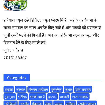
हरियाणा न्यूज टूडे डिजिटल न्यूज प्लेटफॉर्म है। यहां पर हरियाणा के
ताजा समाचार हर समय अपडेट किए जाते हैं और पाठकों को धरातल से
जुड़ी खबरें पढ़ने को मिलती हैं। अब तक हरियाणा न्यूज़ पर न्यूज़ और
विज्ञापन देने के लिए संपर्क करें
सुनील कोहाड़
7015156567
Categories
अंबाला
करनाल
किसान आंदोलन
कुरुक्षेत्र
कैथल
खेल समाचार
गुरुग्राम
चंडीगढ़
चरखी दादरी
झज्जर
डबवाली
ताजा समाचार
नई दिल्ली
नारनौंद
पंचकूला
पंजाब
पलवल
पानीपत
प्राचीन सभ्यता