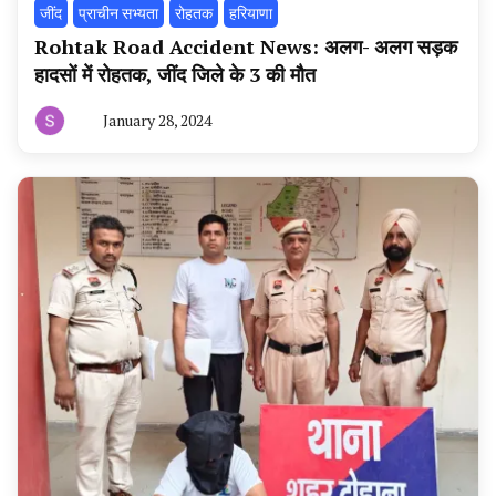
‌जींद
प्राचीन सभ्यता
रोहतक
हरियाणा
Rohtak Road Accident News: अलग- अलग सड़क
हादसों में रोहतक, जींद जिले के 3 की मौत
January 28, 2024
By
हरियाणा
न्यूज
टूडे