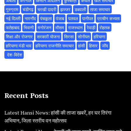
अंबाला
करनाल
किसान आंदोलन
कुरुक्षेत्र
कैथल
खेल समाचार
गुरुग्राम
चंडीगढ़
चरखी दादरी
झज्जर
डबवाली
ताजा समाचार
नई दिल्ली
नारनौंद
पंचकूला
पंजाब
पलवल
पानीपत
प्राचीन सभ्यता
फतेहाबाद
भिवानी
मनोरंजन
मौसम
राजस्थान
रेवाड़ी
रोहतक
शिक्षा और रोजगार
सरकारी योजना
सिरसा
सोनीपत
हरियाणा
हरियाणा मंडी भाव
हरियाणा राजनीति समाचार
हांसी
हिसार
‌जींद
‌ देश-विदेश
Recent Posts
Latest Hansi News: हांसी की ताजा खबरें, हर घर तिरंगा
अभियान, जिला स्तरीय वन महोत्सव