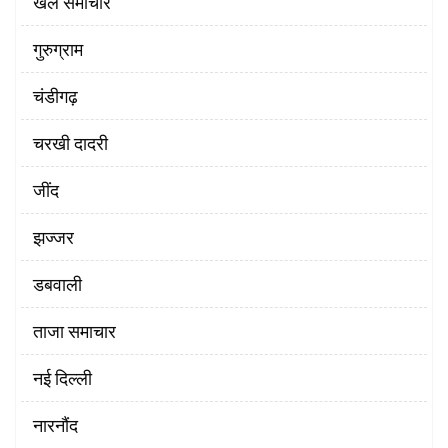
खेल समाचार
गुरुग्राम
चंडीगढ़
चरखी दादरी
‌जींद
झज्जर
डबवाली
ताजा समाचार
नई दिल्ली
नारनौंद